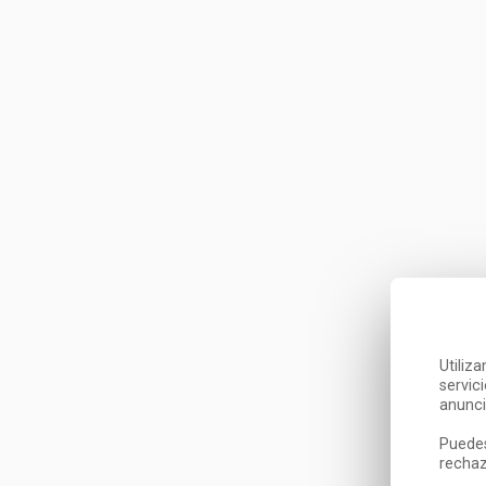
Utiliz
servic
anunci
Puedes
rechaz