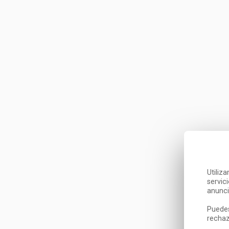
Utiliz
servic
anunci
Puedes
rechaz