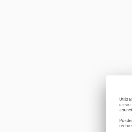
Utiliz
servic
anunci
Puedes
rechaz