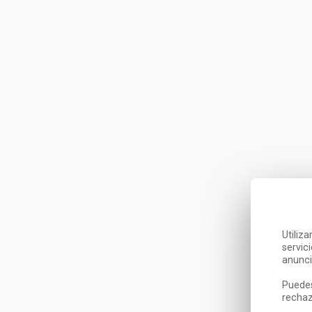
Utiliz
servic
anunci
Puedes
rechaz