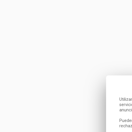
Utiliz
servic
anunci
Puedes
rechaz