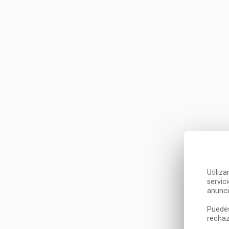
Utiliz
servic
anunci
Puedes
rechaz