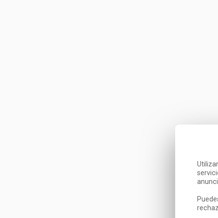
Utiliz
servic
anunci
Puedes
rechaz