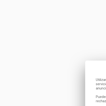
Utiliz
servic
anunci
Puedes
rechaz