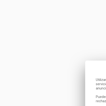
Utiliz
servic
anunci
Puedes
rechaz