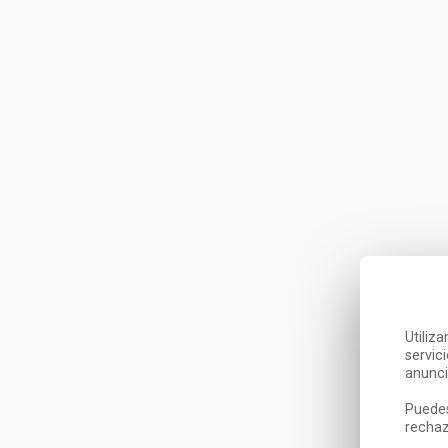
Utiliz
servic
anunci
Puedes
rechaz