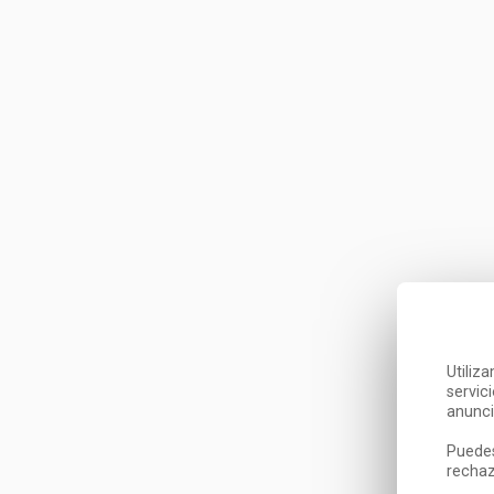
Utiliz
servic
anunci
Puedes
rechaz