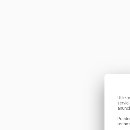
Utiliz
servic
anunci
Puedes
rechaz