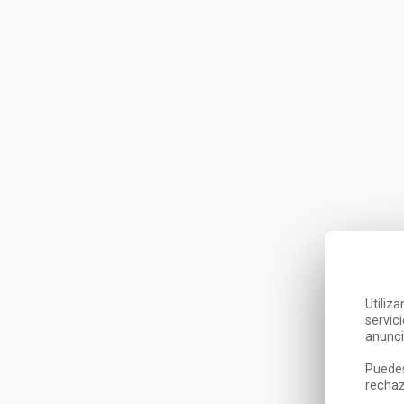
Utiliz
servic
anunci
Puedes
rechaz