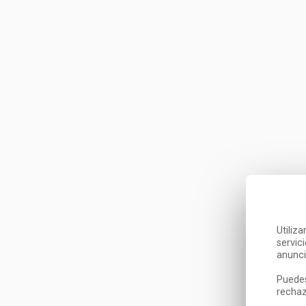
Utiliz
servic
anunci
Puedes
rechaz