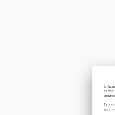
Utiliz
servic
anunci
Puedes
rechaz