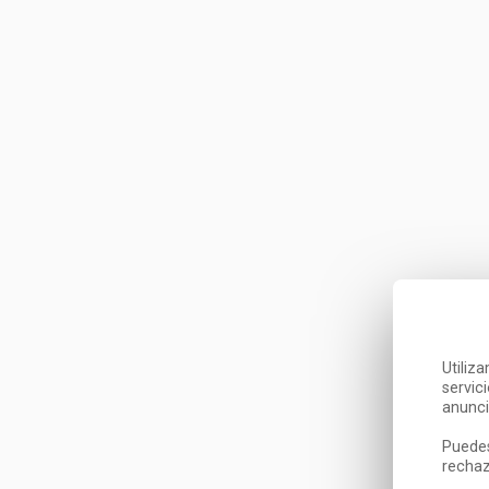
Utiliz
servic
anunci
Puedes
rechaz