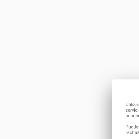
Utiliz
servic
anunci
Puedes
rechaz