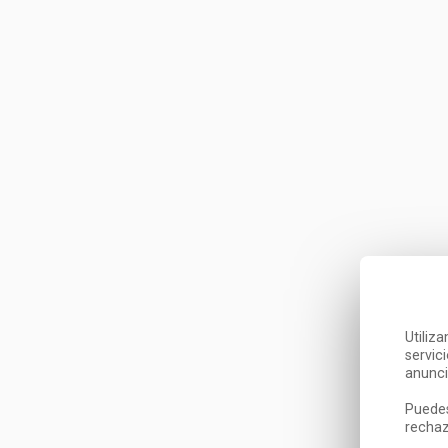
Utiliz
servic
anunci
Puedes
rechaz