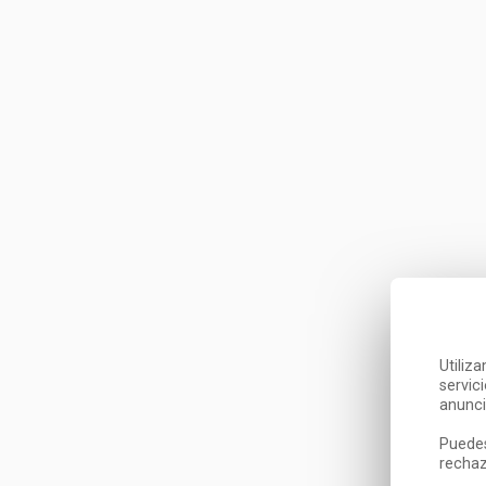
Utiliz
servic
anunci
Puedes
rechaz