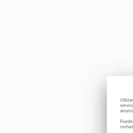
Utiliz
servic
anunci
Puedes
rechaz