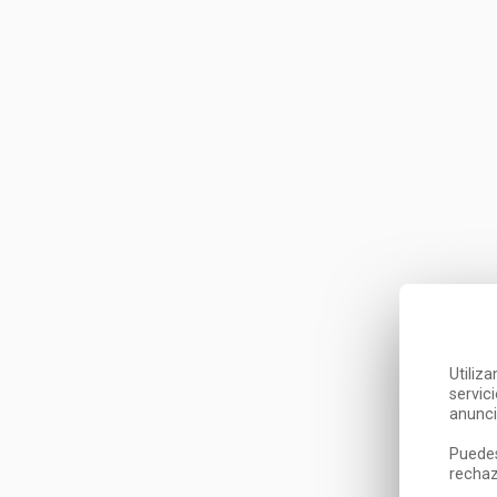
Utiliz
servic
anunci
Puedes
rechaz