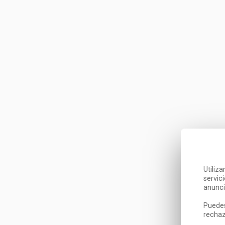
Utiliz
servic
anunci
Puedes
rechaz