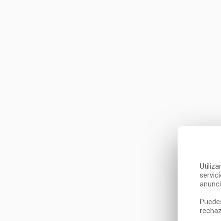
Utiliz
servic
anunci
Puedes
rechaz