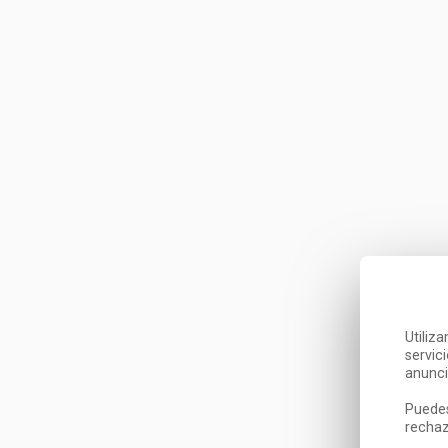
Utiliz
servic
anunci
Puedes
rechaz