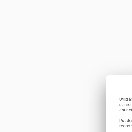
Utiliz
servic
anunci
Puedes
rechaz