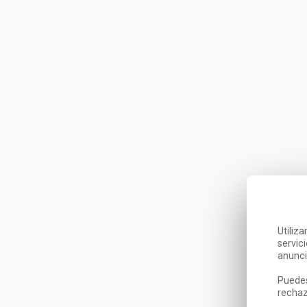
Utiliz
servic
anunci
Puedes
rechaz