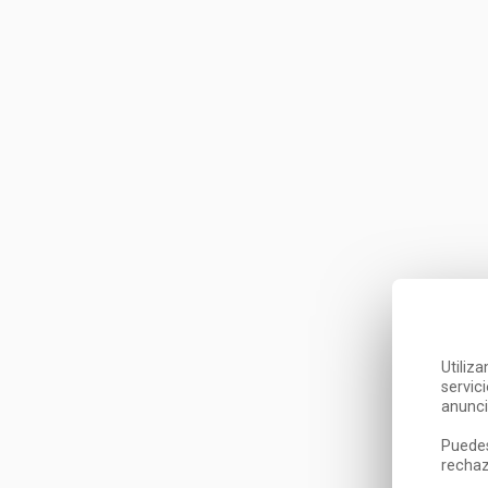
Utiliz
servic
anunci
Puedes
rechaz